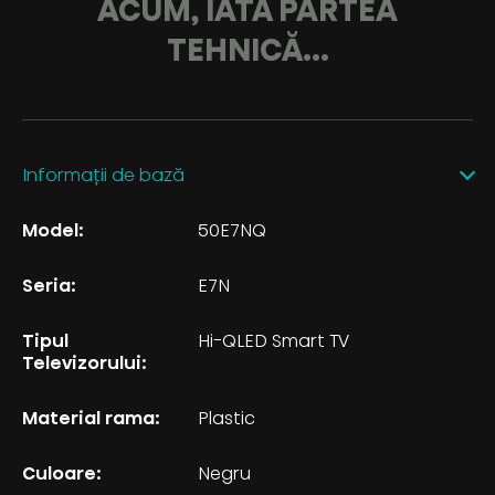
ACUM, IATĂ PARTEA
TEHNICĂ...
Informații de bază
Model:
50E7NQ
Seria:
E7N
Tipul
Hi-QLED Smart TV
Televizorului:
Material rama:
Plastic
Culoare:
Negru