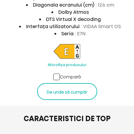
Diagonala ecranului (cm)
: 126 cm
Dolby Atmos
DTS Virtual X decoding
Interfața utilizatorului
: VIDAA Smart OS
Seria
: E7N
Microfișa produsului
Compară
De unde să cumpăr
CARACTERISTICI DE TOP