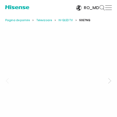
RO_MD
Pagina de pornire
Televizoare
Hi-QLED TV
50E7NQ