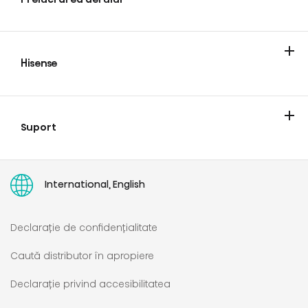
Aer conditionat
Hisense
Despre noi
Blog
Suport
Contact
Comandă intervenție de service
Garanția limitată paneuropeană hisense europa
Unde găsesc un număr de serie?
Manuale de utilizare
International, English
Declarație de confidențialitate
Caută distributor în apropiere
Declarație privind accesibilitatea