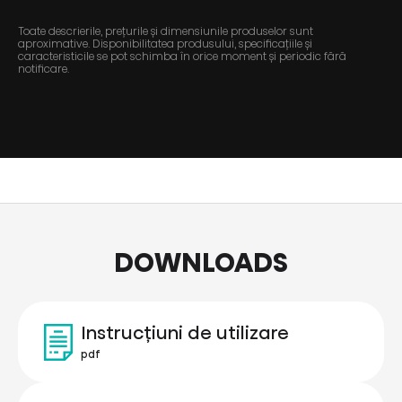
Toate descrierile, prețurile și dimensiunile produselor sunt
aproximative. Disponibilitatea produsului, specificațiile și
caracteristicile se pot schimba în orice moment și periodic fără
notificare.
DOWNLOADS
Instrucțiuni de utilizare
pdf