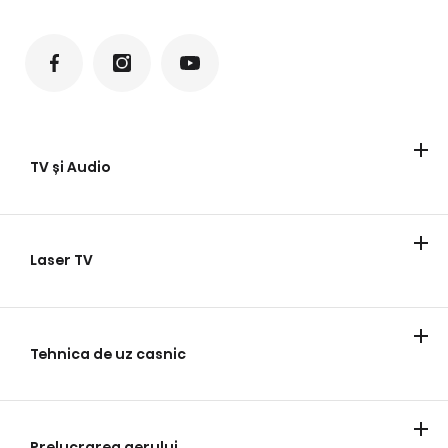
TV și Audio
Televizoare
Laser TV
Laser TV
Tehnica de uz casnic
Frigider
Spălare rufe
Gătit
Maşini de spălat vase
Magazine de vinuri
Prelucrarea aerului