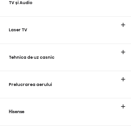
TV și Audio
Televizoare
Laser TV
Laser TV
Tehnica de uz casnic
Frigider
Spălare rufe
Gătit
Maşini de spălat vase
Magazine de vinuri
Prelucrarea aerului
Aer conditionat
Hisense
Despre noi
Blog