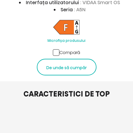
Interfața utilizatorului
: VIDAA Smart OS
Seria
: A5N
Microfișa produsului
Compară
De unde să cumpăr
CARACTERISTICI DE TOP