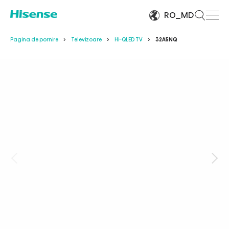
RO_MD
Pagina de pornire
Televizoare
Hi-QLED TV
32A5NQ