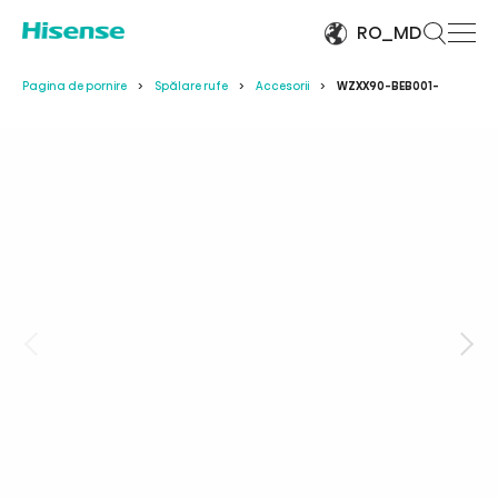
RO_MD
Pagina de pornire
Spălare rufe
Accesorii
WZXX90-BEB001-