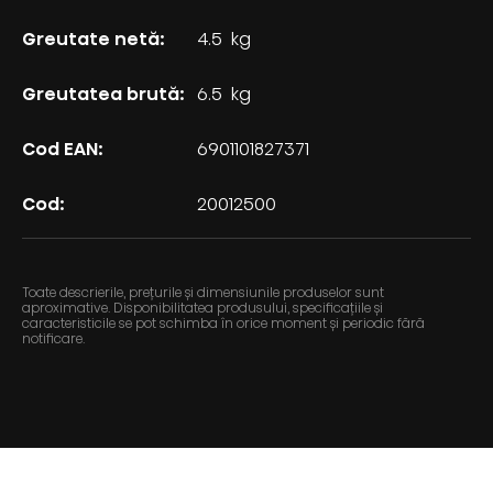
Greutate netă:
4.5
kg
Greutatea brută:
6.5
kg
Cod EAN:
6901101827371
Cod:
20012500
Toate descrierile, prețurile și dimensiunile produselor sunt
aproximative. Disponibilitatea produsului, specificațiile și
caracteristicile se pot schimba în orice moment și periodic fără
notificare.