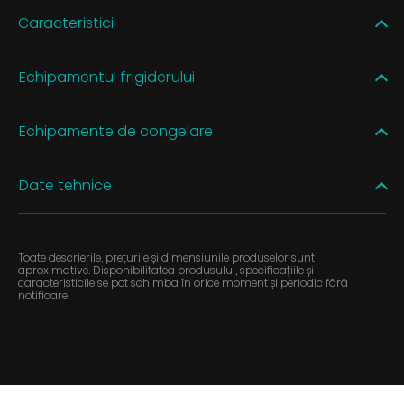
Caracteristici
Echipamentul frigiderului
Echipamente de congelare
Date tehnice
Toate descrierile, prețurile și dimensiunile produselor sunt
aproximative. Disponibilitatea produsului, specificațiile și
caracteristicile se pot schimba în orice moment și periodic fără
notificare.