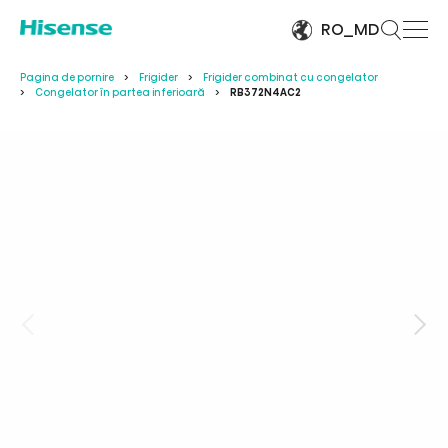
RO_MD
Pagina de pornire
Frigider
Frigider combinat cu congelator
Congelator în partea inferioară
RB372N4AC2