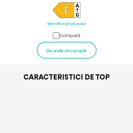
Microfișa produsului
Compară
De unde să cumpăr
CARACTERISTICI DE TOP