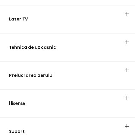
Televizoare
Laser TV
Laser TV
Tehnica de uz casnic
Frigider
Spălare rufe
Gătit
Maşini de spălat vase
Magazine de vinuri
Prelucrarea aerului
Aer conditionat
Hisense
Despre noi
Blog
Suport