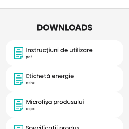
DOWNLOADS
Instrucțiuni de utilizare
pdf
Etichetă energie
ashx
Microfișa produsului
aspx
Specificații produs