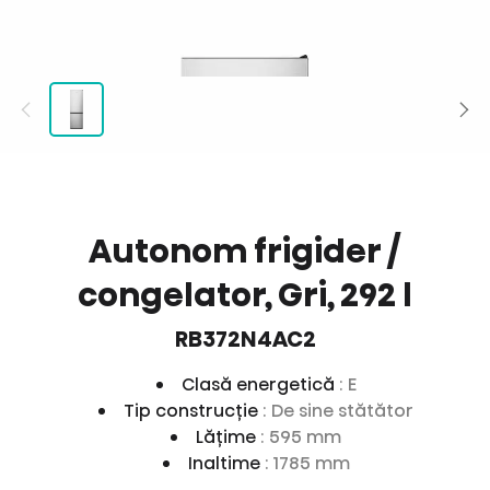
Autonom frigider /
congelator, Gri, 292 l
RB372N4AC2
Clasă energetică
: E
Tip construcţie
: De sine stătător
Lăţime
: 595 mm
Inaltime
: 1785 mm