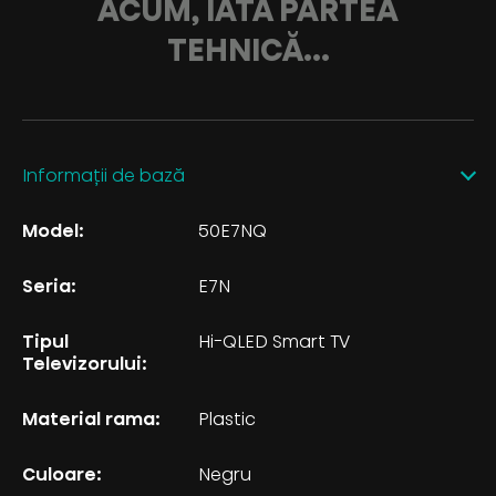
ACUM, IATĂ PARTEA
TEHNICĂ...
Informații de bază
Model:
50E7NQ
Seria:
E7N
Tipul
Hi-QLED Smart TV
Televizorului:
Material rama:
Plastic
Culoare:
Negru