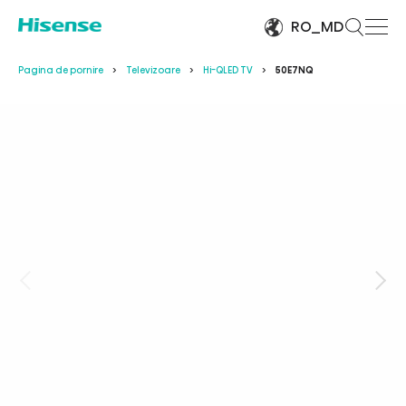
RO_MD
Pagina de pornire
Televizoare
Hi-QLED TV
50E7NQ