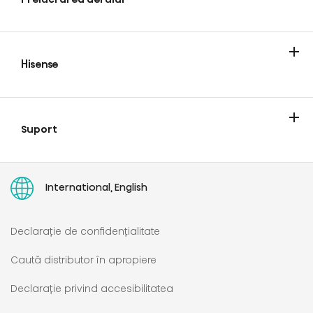
Aer conditionat
Hisense
Despre noi
Blog
Suport
Contact
Comandă intervenție de service
Garanția limitată paneuropeană hisense europa
Unde găsesc un număr de serie?
Manuale de utilizare
International, English
Declarație de confidențialitate
Caută distributor în apropiere
Declarație privind accesibilitatea