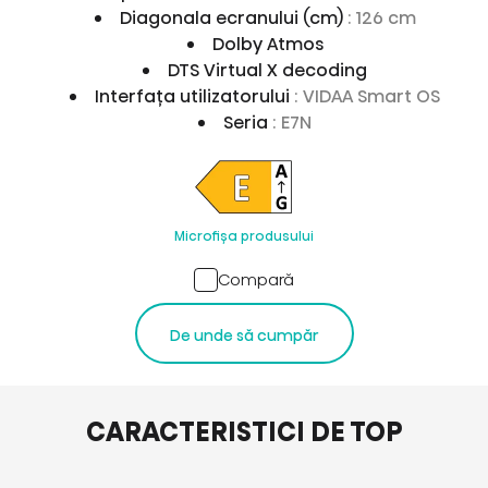
Diagonala ecranului (cm)
: 126 cm
Dolby Atmos
DTS Virtual X decoding
Interfața utilizatorului
: VIDAA Smart OS
Seria
: E7N
Microfișa produsului
Compară
De unde să cumpăr
CARACTERISTICI DE TOP