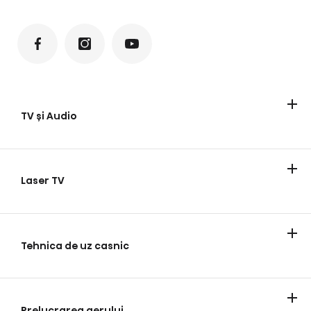
TV și Audio
Televizoare
Laser TV
Laser TV
Tehnica de uz casnic
Frigider
Spălare rufe
Gătit
Maşini de spălat vase
Magazine de vinuri
Prelucrarea aerului