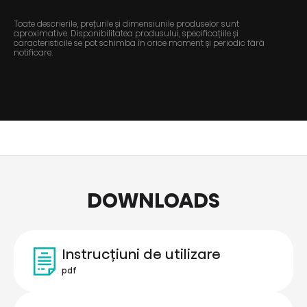
Toate descrierile, prețurile și dimensiunile produselor sunt
aproximative. Disponibilitatea produsului, specificațiile și
caracteristicile se pot schimba în orice moment și periodic fără
notificare.
DOWNLOADS
Instrucțiuni de utilizare
pdf