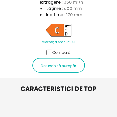
extragere
: 350 m³/h
Lăţime
: 600 mm
Inaltime
: 170 mm
Microfișa produsului
Compară
De unde să cumpăr
CARACTERISTICI DE TOP