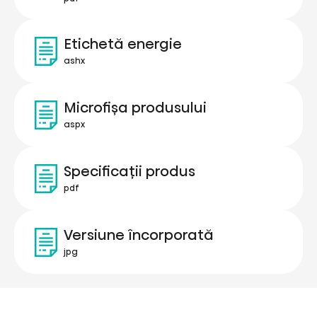
Etichetă energie
ashx
Microfișa produsului
aspx
Specificații produs
pdf
Versiune încorporată
jpg