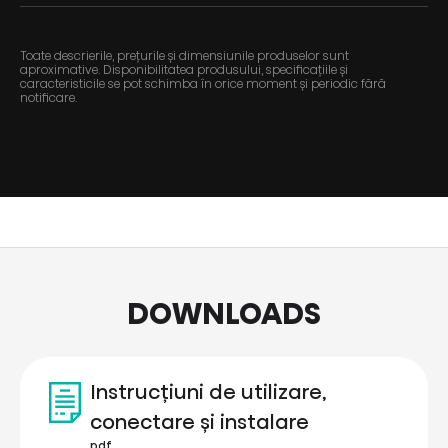
Toate descrierile, prețurile și dimensiunile produselor sunt
aproximative. Disponibilitatea produsului, specificațiile și
caracteristicile se pot schimba în orice moment și periodic fără
notificare.
DOWNLOADS
Instrucțiuni de utilizare,
conectare și instalare
pdf