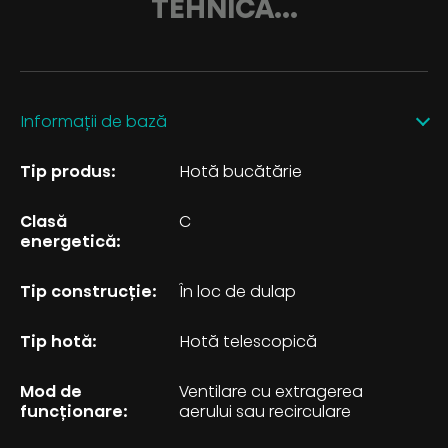
TEHNICĂ...
Informații de bază
Tip produs:
Hotă bucătărie
Clasă
C
energetică:
Tip construcţie:
În loc de dulap
Tip hotă:
Hotă telescopică
Mod de
Ventilare cu extragerea
funcționare:
aerului sau recirculare