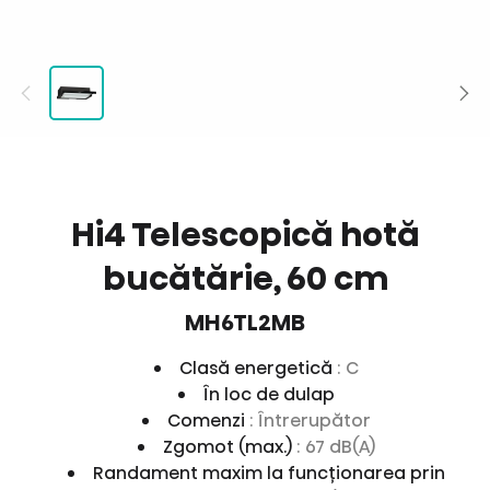
Hi4 Telescopică hotă
bucătărie, 60 cm
MH6TL2MB
Clasă energetică
: C
În loc de dulap
Comenzi
: Întrerupător
Zgomot (max.)
: 67 dB(A)
Randament maxim la funcţionarea prin