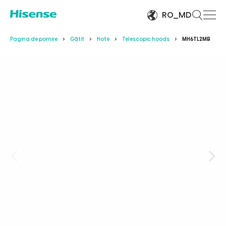
RO_MD
Pagina de pornire
Gătit
Hote
Telescopic hoods
MH6TL2MB